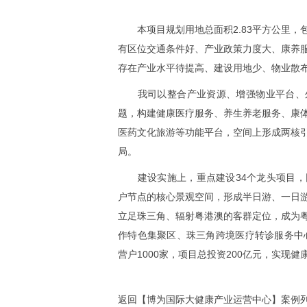
本项目规划用地总面积
2.83
平方公里，
有区位交通条件好、产业政策力度大、康养
存在产业水平待提高、建设用地少、物业散
我司以整合产业资源、增强物业平台、外
题，构建健康医疗服务、养生养老服务、康
医药文化旅游等功能平台，空间上形成两核
局。
建设实施上，重点建设
34
个龙头项目，
户节点的核心景观空间，形成半日游、一日
立足珠三角、辐射粤港澳的客群定位，成为
作特色集聚区、珠三角跨境医疗转诊服务中
营户
1000
家，项目总投资
200
亿元，实现健
返回【博为国际大健康产业运营中心】案例