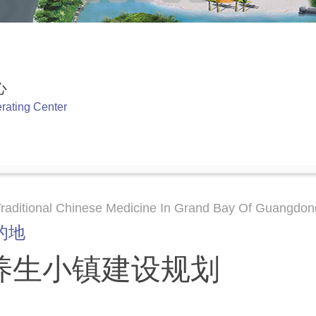
心
erating Center
 Traditional Chinese Medicine In Grand Bay Of Guangd
的地
养生小镇建设规划